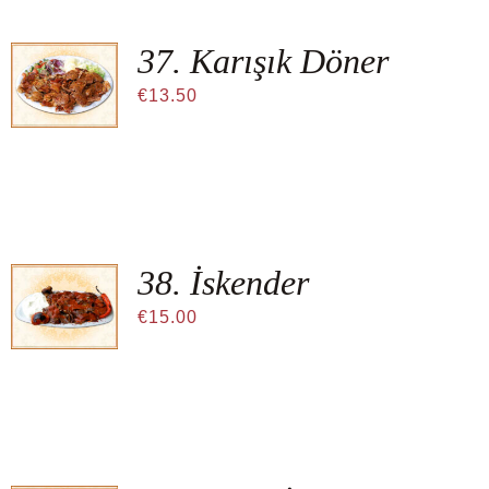
37. Karışık Döner
€
13.50
38. İskender
€
15.00