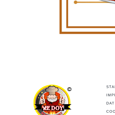
STA
IMP
DA
COO